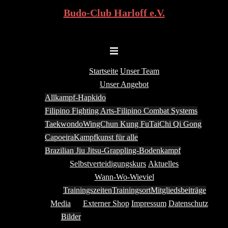
Budo-Club Harloff e.V.
Zum
Inhalt
Kampfkunst, Kampfsport und Selbstverteidigung in Ansbach
springen
Menü
umschalten
Startseite
Unser Team
Unser Angebot
Allkampf-Hapkido
Filipino Fighting Arts-Filipino Combat Systems
Taekwondo
WingChun Kung Fu
TaiChi Qi Gong
Capoeira
Kampfkunst für alle
Brazilian Jiu Jitsu-Grappling-Bodenkampf
Selbstverteidigungskurs
Aktuelles
Wann-Wo-Wieviel
Trainingszeiten
Trainingsort
Mitgliedsbeiträge
Media
Externer Shop
Impressum
Datenschutz
Bilder